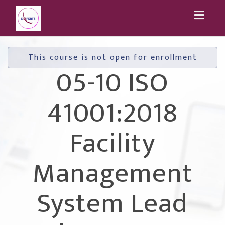
Toggl
naviga
This course is not open for enrollment
05-10 ISO
41001:2018
Facility
Management
System Lead